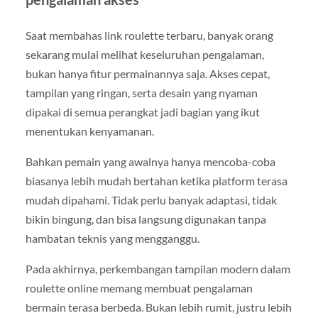
Saat membahas link roulette terbaru, banyak orang
sekarang mulai melihat keseluruhan pengalaman,
bukan hanya fitur permainannya saja. Akses cepat,
tampilan yang ringan, serta desain yang nyaman
dipakai di semua perangkat jadi bagian yang ikut
menentukan kenyamanan.
Bahkan pemain yang awalnya hanya mencoba-coba
biasanya lebih mudah bertahan ketika platform terasa
mudah dipahami. Tidak perlu banyak adaptasi, tidak
bikin bingung, dan bisa langsung digunakan tanpa
hambatan teknis yang mengganggu.
Pada akhirnya, perkembangan tampilan modern dalam
roulette online memang membuat pengalaman
bermain terasa berbeda. Bukan lebih rumit, justru lebih