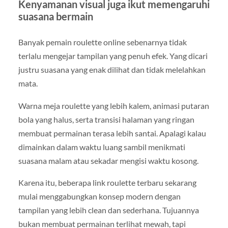
Kenyamanan visual juga ikut memengaruhi
suasana bermain
Banyak pemain roulette online sebenarnya tidak
terlalu mengejar tampilan yang penuh efek. Yang dicari
justru suasana yang enak dilihat dan tidak melelahkan
mata.
Warna meja roulette yang lebih kalem, animasi putaran
bola yang halus, serta transisi halaman yang ringan
membuat permainan terasa lebih santai. Apalagi kalau
dimainkan dalam waktu luang sambil menikmati
suasana malam atau sekadar mengisi waktu kosong.
Karena itu, beberapa link roulette terbaru sekarang
mulai menggabungkan konsep modern dengan
tampilan yang lebih clean dan sederhana. Tujuannya
bukan membuat permainan terlihat mewah, tapi