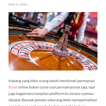
MAY 9, 2026
Kadang yang bikin orang betah menikmati permainan
Rolet
online bukan cuma soal permainannya saja, tapi
juga bagaimana tampilan platform itu terasa nyaman
dipakai. Banyak pemain sekarang lebih memperhatikan