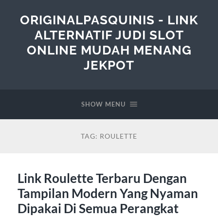
ORIGINALPASQUINIS - LINK
ALTERNATIF JUDI SLOT
ONLINE MUDAH MENANG
JEKPOT
SHOW MENU
TAG:
ROULETTE
Link Roulette Terbaru Dengan
Tampilan Modern Yang Nyaman
Dipakai Di Semua Perangkat