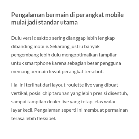
Pengalaman bermain di perangkat mobile
mulai jadi standar utama
Dulu versi desktop sering dianggap lebih lengkap
dibanding mobile. Sekarang justru banyak
pengembang lebih dulu mengoptimalkan tampilan
untuk smartphone karena sebagian besar pengguna
memang bermain lewat perangkat tersebut.
Hal ini terlihat dari layout roulette live yang dibuat
vertikal, posisi chip taruhan yang lebih presisi disentuh,
sampai tampilan dealer live yang tetap jelas walau
layar kecil. Pengalaman seperti ini membuat permainan
terasa lebih fleksibel.