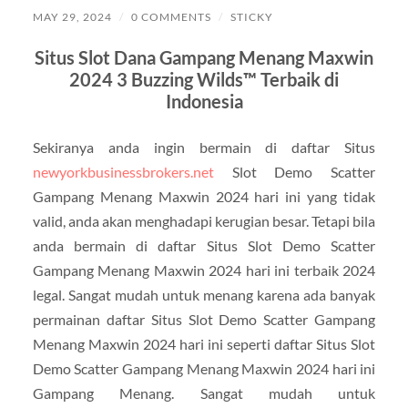
MAY 29, 2024
/
0 COMMENTS
/
STICKY
Situs Slot Dana Gampang Menang Maxwin
2024 3 Buzzing Wilds™ Terbaik di
Indonesia
Sekiranya anda ingin bermain di daftar Situs
newyorkbusinessbrokers.net
Slot Demo Scatter
Gampang Menang Maxwin 2024 hari ini yang tidak
valid, anda akan menghadapi kerugian besar. Tetapi bila
anda bermain di daftar Situs Slot Demo Scatter
Gampang Menang Maxwin 2024 hari ini terbaik 2024
legal. Sangat mudah untuk menang karena ada banyak
permainan daftar Situs Slot Demo Scatter Gampang
Menang Maxwin 2024 hari ini seperti daftar Situs Slot
Demo Scatter Gampang Menang Maxwin 2024 hari ini
Gampang Menang. Sangat mudah untuk