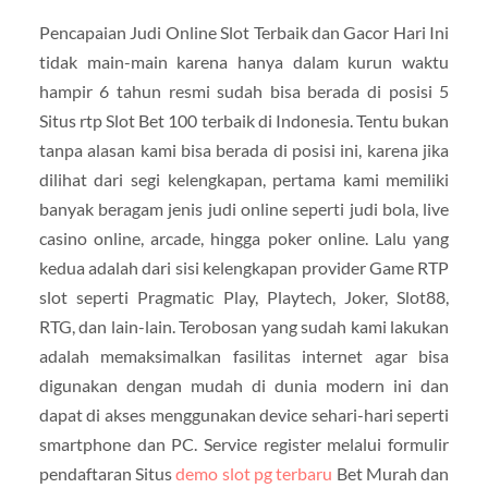
Pencapaian Judi Online Slot Terbaik dan Gacor Hari Ini
tidak main-main karena hanya dalam kurun waktu
hampir 6 tahun resmi sudah bisa berada di posisi 5
Situs rtp Slot Bet 100 terbaik di Indonesia. Tentu bukan
tanpa alasan kami bisa berada di posisi ini, karena jika
dilihat dari segi kelengkapan, pertama kami memiliki
banyak beragam jenis judi online seperti judi bola, live
casino online, arcade, hingga poker online. Lalu yang
kedua adalah dari sisi kelengkapan provider Game RTP
slot seperti Pragmatic Play, Playtech, Joker, Slot88,
RTG, dan lain-lain. Terobosan yang sudah kami lakukan
adalah memaksimalkan fasilitas internet agar bisa
digunakan dengan mudah di dunia modern ini dan
dapat di akses menggunakan device sehari-hari seperti
smartphone dan PC. Service register melalui formulir
pendaftaran Situs
demo slot pg terbaru
Bet Murah dan