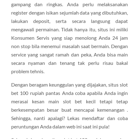
gampang dan ringkas. Anda perlu melaksanakan
register dengan isikan sejumlah data yang dibutuhkan,
lakukan deposit, serta secara langsung dapat
mengawali permainan. Tidak hanya itu, situs ini miliki
Konsumen Servis yang siap menolong Anda 24 jam
non stop bila menemui masalah saat bermain. Dengan
service yang sangat ramah dan peka, Anda bisa main
secara nyaman dan tenang tak perlu risau bakal
problem tehnis.
Dengan beragam keunggulan yang dijajakan, situs slot
bet 100 rupiah pantas Anda coba apabila Anda ingin
merasai kesan main slot bet kecil tetapi tetap
berkesempatan besar buat mencapai kemenangan .
Sehingga, nanti apalagi? Lekas mendaftar dan coba
peruntungan Anda dalam web ini saat ini pula!