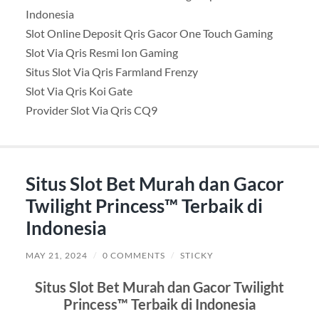
Indonesia
Slot Online Deposit Qris Gacor One Touch Gaming
Slot Via Qris Resmi Ion Gaming
Situs Slot Via Qris Farmland Frenzy
Slot Via Qris Koi Gate
Provider Slot Via Qris CQ9
Situs Slot Bet Murah dan Gacor
Twilight Princess™ Terbaik di
Indonesia
MAY 21, 2024
/
0 COMMENTS
/
STICKY
Situs Slot Bet Murah dan Gacor Twilight
Princess™ Terbaik di Indonesia