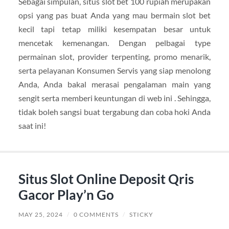
Sebagai simpulan, situs slot bet 100 rupiah merupakan
opsi yang pas buat Anda yang mau bermain slot bet
kecil tapi tetap miliki kesempatan besar untuk
mencetak kemenangan. Dengan pelbagai type
permainan slot, provider terpenting, promo menarik,
serta pelayanan Konsumen Servis yang siap menolong
Anda, Anda bakal merasai pengalaman main yang
sengit serta memberi keuntungan di web ini . Sehingga,
tidak boleh sangsi buat tergabung dan coba hoki Anda
saat ini!
Situs Slot Online Deposit Qris
Gacor Play’n Go
MAY 25, 2024
/
0 COMMENTS
/
STICKY