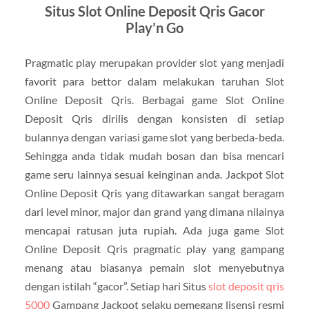
Situs Slot Online Deposit Qris Gacor
Play’n Go
Pragmatic play merupakan provider slot yang menjadi
favorit para bettor dalam melakukan taruhan Slot
Online Deposit Qris. Berbagai game Slot Online
Deposit Qris dirilis dengan konsisten di setiap
bulannya dengan variasi game slot yang berbeda-beda.
Sehingga anda tidak mudah bosan dan bisa mencari
game seru lainnya sesuai keinginan anda. Jackpot Slot
Online Deposit Qris yang ditawarkan sangat beragam
dari level minor, major dan grand yang dimana nilainya
mencapai ratusan juta rupiah. Ada juga game Slot
Online Deposit Qris pragmatic play yang gampang
menang atau biasanya pemain slot menyebutnya
dengan istilah “gacor”. Setiap hari Situs
slot deposit qris
5000
Gampang Jackpot selaku pemegang lisensi resmi