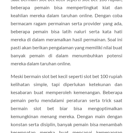
beberapa pemain bisa mempertingkat kiat dan
keahlian mereka dalam taruhan online. Dengan coba
bermacam ragam permainan serta provider yang ada,
beberapa pemain bisa latih naluri serta kata hati
mereka di dalam meramalkan hasil permainan. Soal ini
pasti akan berikan pengalaman yang memiliki nilai buat
banyak pemain di dalam menumbuhkan potensi
mereka dalam taruhan online.
Meski bermain slot bet kecil seperti slot bet 100 rupiah
kelihatan simple, tapi diperlukan ketekunan dan
kesabaran buat memperoleh kemenangan. Beberapa
pemain perlu mendalami peraturan serta trick saat
bermain slot bet biar bisa mengoptimalkan
kemungkinan menang mereka. Dengan main dengan
konstan serta disiplin, banyak pemain bisa menambah
kesempatan mereka buat mencapai kemenangan