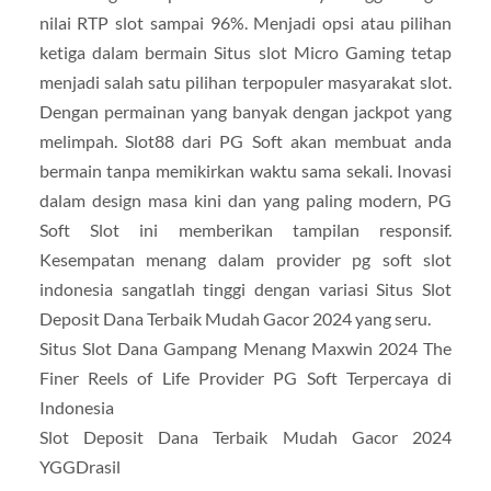
nilai RTP slot sampai 96%. Menjadi opsi atau pilihan
ketiga dalam bermain Situs slot Micro Gaming tetap
menjadi salah satu pilihan terpopuler masyarakat slot.
Dengan permainan yang banyak dengan jackpot yang
melimpah. Slot88 dari PG Soft akan membuat anda
bermain tanpa memikirkan waktu sama sekali. Inovasi
dalam design masa kini dan yang paling modern, PG
Soft Slot ini memberikan tampilan responsif.
Kesempatan menang dalam provider pg soft slot
indonesia sangatlah tinggi dengan variasi Situs Slot
Deposit Dana Terbaik Mudah Gacor 2024 yang seru.
Situs Slot Dana Gampang Menang Maxwin 2024 The
Finer Reels of Life Provider PG Soft Terpercaya di
Indonesia
Slot Deposit Dana Terbaik Mudah Gacor 2024
YGGDrasil