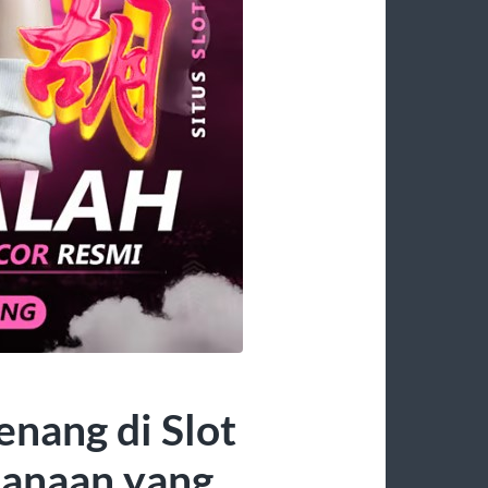
enang di Slot
canaan yang