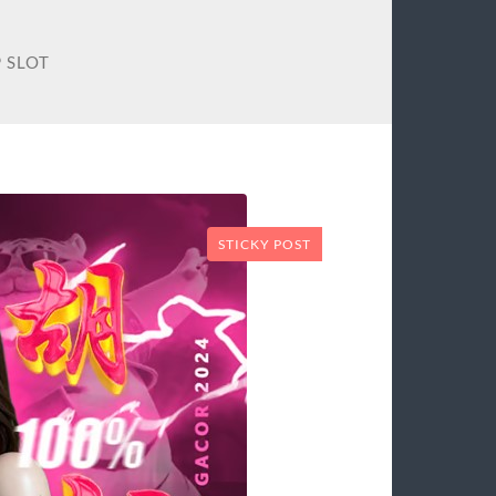
 SLOT
STICKY POST