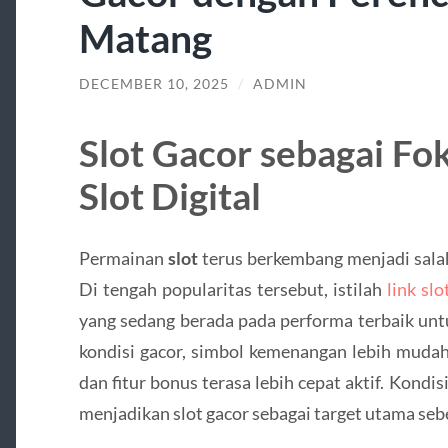
Matang
DECEMBER 10, 2025
/
ADMIN
Slot Gacor sebagai F
Slot Digital
Permainan
slot
terus berkembang menjadi salah 
Di tengah popularitas tersebut, istilah
link slo
yang sedang berada pada performa terbaik un
kondisi gacor, simbol kemenangan lebih mudah 
dan fitur bonus terasa lebih cepat aktif. Kond
menjadikan slot gacor sebagai target utama se