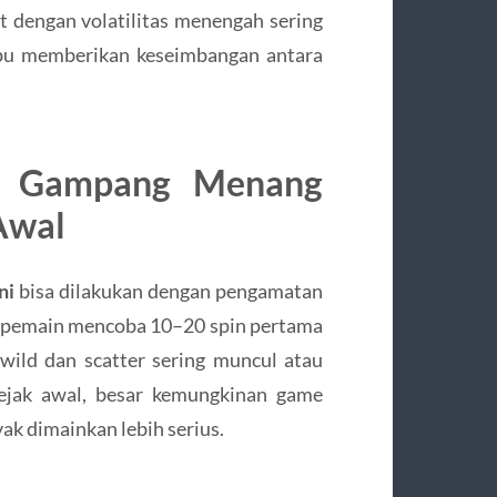
lot dengan volatilitas menengah sering
mpu memberikan keseimbangan antara
r Gampang Menang
 Awal
ni
bisa dilakukan dengan pengamatan
k pemain mencoba 10–20 spin pertama
wild dan scatter sering muncul atau
sejak awal, besar kemungkinan game
ak dimainkan lebih serius.