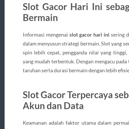
Slot Gacor Hari Ini seba
Bermain
Informasi mengenai
slot gacor hari ini
sering 
dalam menyusun strategi bermain. Slot yang s
spin lebih cepat, pengganda nilai yang tingg
yang mudah terbentuk. Dengan mengacu pada tr
taruhan serta durasi bermain dengan lebih efisi
Slot Gacor Terpercaya se
Akun dan Data
Keamanan adalah faktor utama dalam permain