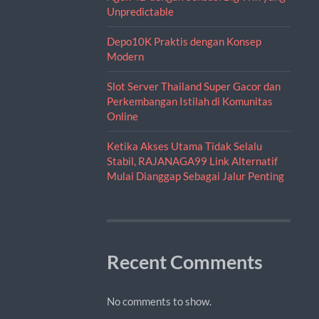
Unpredictable
Depo10K Praktis dengan Konsep
Modern
Slot Server Thailand Super Gacor dan
Perkembangan Istilah di Komunitas
Online
Ketika Akses Utama Tidak Selalu
Stabil, RAJANAGA99 Link Alternatif
Mulai Dianggap Sebagai Jalur Penting
Recent Comments
No comments to show.