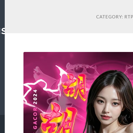
CATEGORY:
RTP
IS