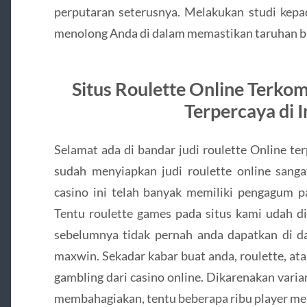
perputaran seterusnya. Melakukan studi kepa
menolong Anda di dalam memastikan taruhan bu
Situs Roulette Online Terko
Terpercaya di 
Selamat ada di bandar judi roulette Online ter
sudah menyiapkan judi roulette online sangat
casino ini telah banyak memiliki pengagum pa
Tentu roulette games pada situs kami udah d
sebelumnya tidak pernah anda dapatkan di 
maxwin. Sekadar kabar buat anda, roulette, atau
gambling dari casino online. Dikarenakan vari
membahagiakan, tentu beberapa ribu player me