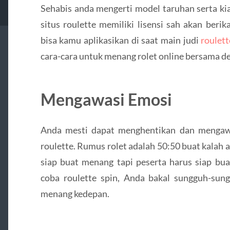
Sehabis anda mengerti model taruhan serta kiat
situs roulette memiliki lisensi sah akan beri
bisa kamu aplikasikan di saat main judi
roulett
cara-cara untuk menang rolet online bersama d
Mengawasi Emosi
Anda mesti dapat menghentikan dan mengaw
roulette. Rumus rolet adalah 50:50 buat kalah
siap buat menang tapi peserta harus siap bu
coba roulette spin, Anda bakal sungguh-sung
menang kedepan.