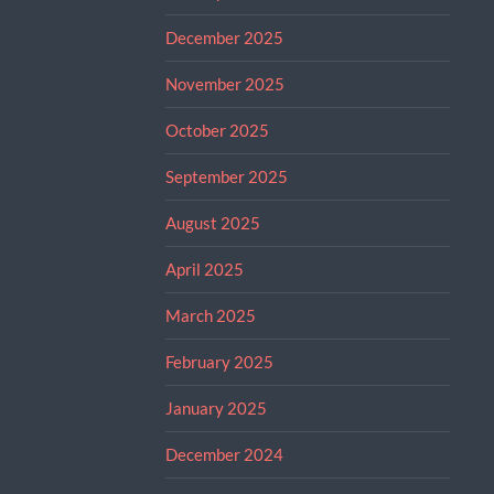
December 2025
November 2025
October 2025
September 2025
August 2025
April 2025
March 2025
February 2025
January 2025
December 2024