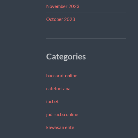
November 2023
October 2023
Categories
baccarat online
cafefontana
ibcbet
judi sicbo online
kawasan elite