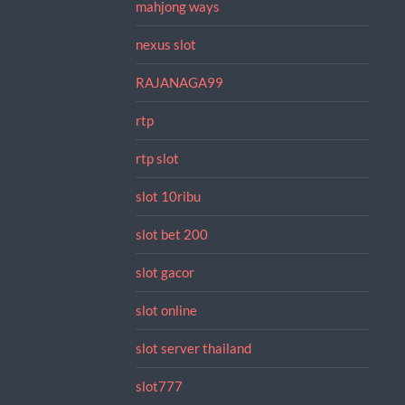
mahjong ways
nexus slot
RAJANAGA99
rtp
rtp slot
slot 10ribu
slot bet 200
slot gacor
slot online
slot server thailand
slot777