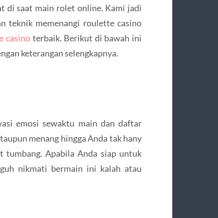
 di saat main rolet online. Kami jadi
kan teknik memenangi roulette casino
e casino
terbaik. Berikut di bawah ini
engan keterangan selengkapnya.
asi emosi sewaktu main dan daftar
 ataupun menang hingga Anda tak hany
at tumbang. Apabila Anda siap untuk
guh nikmati bermain ini kalah atau