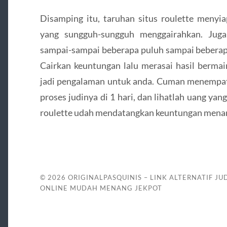
Disamping itu, taruhan situs roulette menyi
yang sungguh-sungguh menggairahkan. Jug
sampai-sampai beberapa puluh sampai beberapa
Cairkan keuntungan lalu merasai hasil bermai
jadi pengalaman untuk anda. Cuman menempatk
proses judinya di 1 hari, dan lihatlah uang ya
roulette udah mendatangkan keuntungan menari
© 2026
ORIGINALPASQUINIS – LINK ALTERNATIF JUD
ONLINE MUDAH MENANG JEKPOT