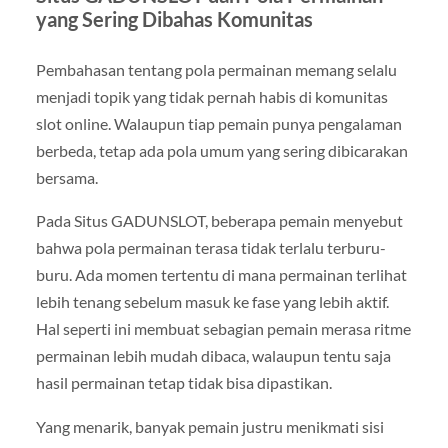
yang Sering Dibahas Komunitas
Pembahasan tentang pola permainan memang selalu
menjadi topik yang tidak pernah habis di komunitas
slot online. Walaupun tiap pemain punya pengalaman
berbeda, tetap ada pola umum yang sering dibicarakan
bersama.
Pada Situs GADUNSLOT, beberapa pemain menyebut
bahwa pola permainan terasa tidak terlalu terburu-
buru. Ada momen tertentu di mana permainan terlihat
lebih tenang sebelum masuk ke fase yang lebih aktif.
Hal seperti ini membuat sebagian pemain merasa ritme
permainan lebih mudah dibaca, walaupun tentu saja
hasil permainan tetap tidak bisa dipastikan.
Yang menarik, banyak pemain justru menikmati sisi