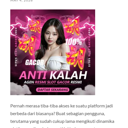
MAY 4, 2026
Pernah merasa tiba-tiba akses ke suatu platform jadi
berbeda dari biasanya? Buat sebagian pengguna,
terutama yang sudah cukup lama mengikuti dinamika