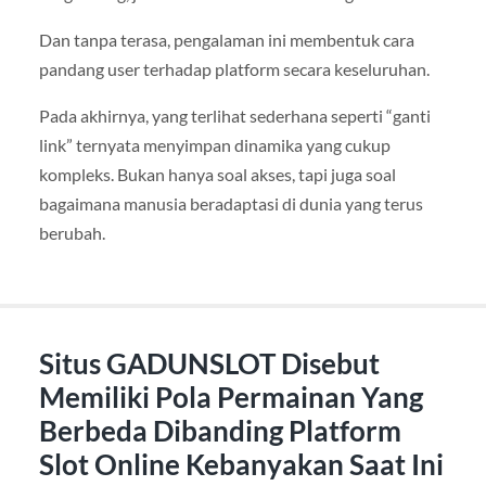
Dan tanpa terasa, pengalaman ini membentuk cara
pandang user terhadap platform secara keseluruhan.
Pada akhirnya, yang terlihat sederhana seperti “ganti
link” ternyata menyimpan dinamika yang cukup
kompleks. Bukan hanya soal akses, tapi juga soal
bagaimana manusia beradaptasi di dunia yang terus
berubah.
Situs GADUNSLOT Disebut
Memiliki Pola Permainan Yang
Berbeda Dibanding Platform
Slot Online Kebanyakan Saat Ini