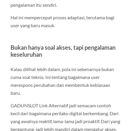
pengalaman itu sendiri.
Hal ini mempercepat proses adaptasi, terutama bagi
user yang baru masuk.
Bukan hanya soal akses, tapi pengalaman
keseluruhan
Kalau dilihat lebih dalam, pola ini sebenarnya bukan
cuma soal teknis. Ini tentang bagaimana user
merespons perubahan dan membentuk kebiasaan
baru.
GADUNSLOT Link Alternatif jadi semacam contoh
kecil dari bagaimana perilaku digital berkembang. Dari
yang awalnya reaktif, lama-lama jadi proaktif. Dari yang
bergantung, jadi lebih mandiri dalam mengatur akses.