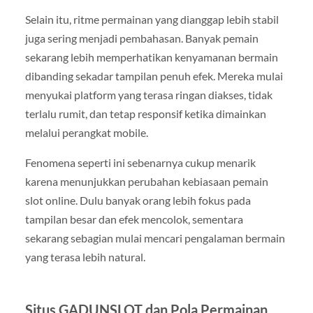
Selain itu, ritme permainan yang dianggap lebih stabil
juga sering menjadi pembahasan. Banyak pemain
sekarang lebih memperhatikan kenyamanan bermain
dibanding sekadar tampilan penuh efek. Mereka mulai
menyukai platform yang terasa ringan diakses, tidak
terlalu rumit, dan tetap responsif ketika dimainkan
melalui perangkat mobile.
Fenomena seperti ini sebenarnya cukup menarik
karena menunjukkan perubahan kebiasaan pemain
slot online. Dulu banyak orang lebih fokus pada
tampilan besar dan efek mencolok, sementara
sekarang sebagian mulai mencari pengalaman bermain
yang terasa lebih natural.
Situs GADUNSLOT dan Pola Permainan