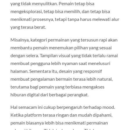
yang tidak menyulitkan. Pemain tetap bisa
mengeksplorasi, tetap bisa memilih, dan tetap bisa
menikmati prosesnya, tetapi tanpa harus melewati alur
yang terasa berat.
Misalnya, kategori permainan yang tersusun rapi akan
membantu pemain menemukan pilihan yang sesuai
dengan selera. Tampilan visual yang tidak terlalu ramai
membuat pengguna lebih nyaman saat menelusuri
halaman. Sementara itu, desain yang responsif
membuat pengalaman bermain terasa lebih natural,
terutama bagi pemain yang terbiasa mengakses
hiburan digital dari berbagai perangkat.
Hal semacam ini cukup berpengaruh terhadap mood.
Ketika platform terasa ringan dan mudah dipahami,
pemain biasanya lebih bisa menikmati permainan