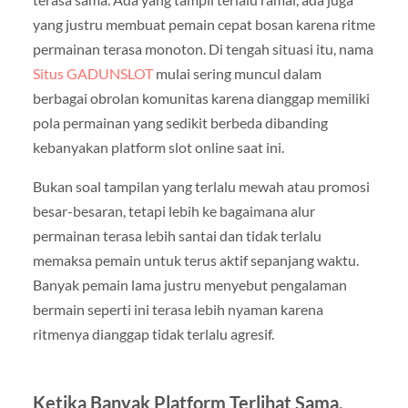
yang justru membuat pemain cepat bosan karena ritme
permainan terasa monoton. Di tengah situasi itu, nama
Situs GADUNSLOT
mulai sering muncul dalam
berbagai obrolan komunitas karena dianggap memiliki
pola permainan yang sedikit berbeda dibanding
kebanyakan platform slot online saat ini.
Bukan soal tampilan yang terlalu mewah atau promosi
besar-besaran, tetapi lebih ke bagaimana alur
permainan terasa lebih santai dan tidak terlalu
memaksa pemain untuk terus aktif sepanjang waktu.
Banyak pemain lama justru menyebut pengalaman
bermain seperti ini terasa lebih nyaman karena
ritmenya dianggap tidak terlalu agresif.
Ketika Banyak Platform Terlihat Sama,