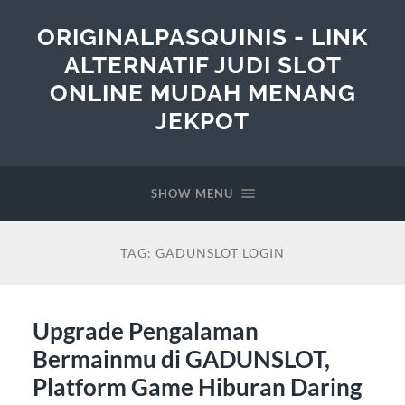
ORIGINALPASQUINIS - LINK
ALTERNATIF JUDI SLOT
ONLINE MUDAH MENANG
JEKPOT
SHOW MENU
TAG:
GADUNSLOT LOGIN
Upgrade Pengalaman
Bermainmu di GADUNSLOT,
Platform Game Hiburan Daring