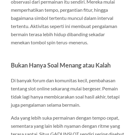
observasi dari permainan itu sendiri. Mereka mulai
memperhatikan tempo, pergantian fitur, hingga
bagaimana simbol tertentu muncul dalam interval
tertentu. Aktivitas seperti ini membuat pengalaman
bermain terasa lebih hidup dibanding sekadar
menekan tombol spin terus-menerus.
Bukan Hanya Soal Menang atau Kalah
Di banyak forum dan komunitas kecil, pembahasan
tentang slot online sekarang mulai bergeser. Pemain
tidak lagi hanya membicarakan soal hasil akhir, tetapi
juga pengalaman selama bermain.
Ada yang lebih suka permainan dengan tempo cepat,
sementara yang lain lebih nyaman dengan ritme yang
terasa santai. Situs GADUNSLOT sendiri sering disebut