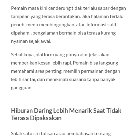
Pemain masa kini cenderung tidak terlalu sabar dengan
tampilan yang terasa berantakan. Jika halaman terlalu
penuh, menu membingungkan, atau informasi sulit
dipahami, pengalaman bermain bisa terasa kurang
nyaman sejak awal.
Sebaliknya, platform yang punya alur jelas akan
memberikan kesan lebih rapi. Pemain bisa langsung
memahami area penting, memilih permainan dengan
lebih santai, dan menikmati suasana tanpa banyak
gangguan.
Hiburan Daring Lebih Menarik Saat Tidak
Terasa Dipaksakan
Salah satu ciri tulisan atau pembahasan tentang