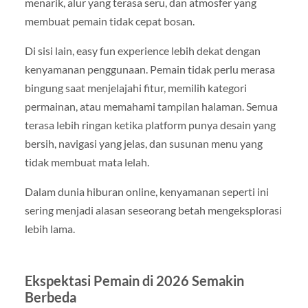
menarik, alur yang terasa seru, dan atmosfer yang
membuat pemain tidak cepat bosan.
Di sisi lain, easy fun experience lebih dekat dengan
kenyamanan penggunaan. Pemain tidak perlu merasa
bingung saat menjelajahi fitur, memilih kategori
permainan, atau memahami tampilan halaman. Semua
terasa lebih ringan ketika platform punya desain yang
bersih, navigasi yang jelas, dan susunan menu yang
tidak membuat mata lelah.
Dalam dunia hiburan online, kenyamanan seperti ini
sering menjadi alasan seseorang betah mengeksplorasi
lebih lama.
Ekspektasi Pemain di 2026 Semakin
Berbeda