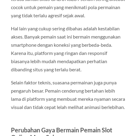
cocok untuk pemain yang menikmati pola permainan
yang tidak terlalu agresif sejak awal.
Hal lain yang cukup sering dibahas adalah kestabilan
akses. Banyak pemain saat ini bermain menggunakan
smartphone dengan koneksi yang berbeda-beda.
Karena itu, platform yang ringan dan responsif
biasanya lebih mudah mendapatkan perhatian
dibanding situs yang terlalu berat.
Selain faktor teknis, suasana permainan juga punya
pengaruh besar. Pemain cenderung bertahan lebih
lama di platform yang membuat mereka nyaman secara
visual dan tidak cepat lelah melihat animasi berlebihan.
Perubahan Gaya Bermain Pemain Slot