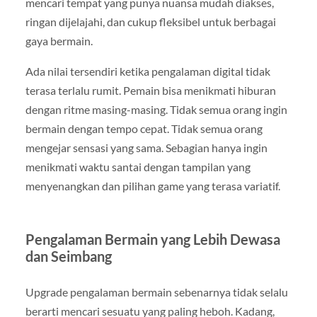
mencari tempat yang punya nuansa mudah diakses,
ringan dijelajahi, dan cukup fleksibel untuk berbagai
gaya bermain.
Ada nilai tersendiri ketika pengalaman digital tidak
terasa terlalu rumit. Pemain bisa menikmati hiburan
dengan ritme masing-masing. Tidak semua orang ingin
bermain dengan tempo cepat. Tidak semua orang
mengejar sensasi yang sama. Sebagian hanya ingin
menikmati waktu santai dengan tampilan yang
menyenangkan dan pilihan game yang terasa variatif.
Pengalaman Bermain yang Lebih Dewasa
dan Seimbang
Upgrade pengalaman bermain sebenarnya tidak selalu
berarti mencari sesuatu yang paling heboh. Kadang,