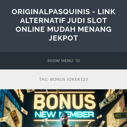
ORIGINALPASQUINIS - LINK
ALTERNATIF JUDI SLOT
ONLINE MUDAH MENANG
JEKPOT
SHOW MENU
TAG:
BONUS JOKER123