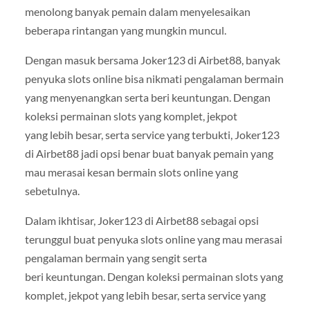
menolong banyak pemain dalam menyelesaikan
beberapa rintangan yang mungkin muncul.
Dengan masuk bersama Joker123 di Airbet88, banyak
penyuka slots online bisa nikmati pengalaman bermain
yang menyenangkan serta beri keuntungan. Dengan
koleksi permainan slots yang komplet, jekpot
yang lebih besar, serta service yang terbukti, Joker123
di Airbet88 jadi opsi benar buat banyak pemain yang
mau merasai kesan bermain slots online yang
sebetulnya.
Dalam ikhtisar, Joker123 di Airbet88 sebagai opsi
terunggul buat penyuka slots online yang mau merasai
pengalaman bermain yang sengit serta
beri keuntungan. Dengan koleksi permainan slots yang
komplet, jekpot yang lebih besar, serta service yang