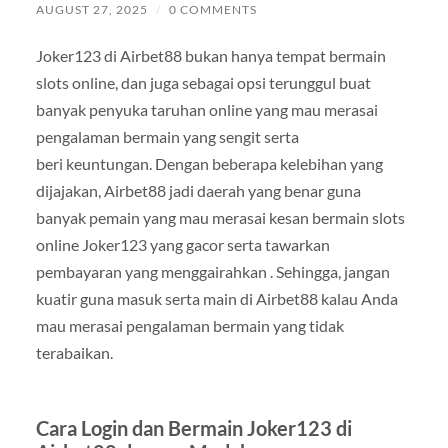
AUGUST 27, 2025
/
0 COMMENTS
Joker123 di Airbet88 bukan hanya tempat bermain
slots online, dan juga sebagai opsi terunggul buat
banyak penyuka taruhan online yang mau merasai
pengalaman bermain yang sengit serta
beri keuntungan. Dengan beberapa kelebihan yang
dijajakan, Airbet88 jadi daerah yang benar guna
banyak pemain yang mau merasai kesan bermain slots
online Joker123 yang gacor serta tawarkan
pembayaran yang menggairahkan . Sehingga, jangan
kuatir guna masuk serta main di Airbet88 kalau Anda
mau merasai pengalaman bermain yang tidak
terabaikan.
Cara Login dan Bermain Joker123 di